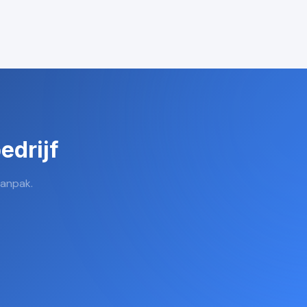
edrijf
aanpak.
Rui Codex AI