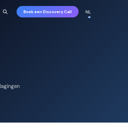
NL
Boek een Discovery Call
dagingen