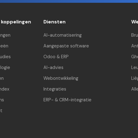
e koppelingen
Diensten
We
ingen
AI-automatisering
Bru
ieën
Aangepaste software
An
udies
Odoo & ERP
Gh
logie
AI-advies
Le
en
Webontwikkeling
Liè
index
Integraties
Al
ns
ERP- & CRM-integratie
t