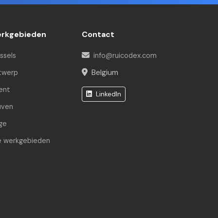
Online | Techniek assistent.
rkgebieden
Contact
Hello! I am the Rui Codex AI Assistant.
How can I help you today?
ssels
info@ruicodex.com
Belgium
twerp
ent
LinkedIn
uven
ge
le werkgebieden